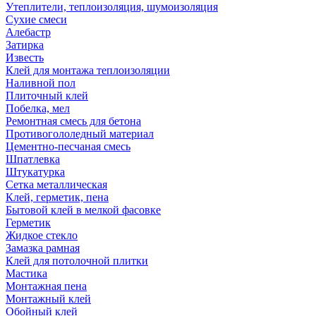
Утеплители, теплоизоляция, шумоизоляция
Сухие смеси
Алебастр
Затирка
Известь
Клей для монтажа теплоизоляции
Наливной пол
Плиточный клей
Побелка, мел
Ремонтная смесь для бетона
Противогололедный материал
Цементно-песчаная смесь
Шпатлевка
Штукатурка
Сетка металлическая
Клей, герметик, пена
Бытовой клей в мелкой фасовке
Герметик
Жидкое стекло
Замазка рамная
Клей для потолочной плитки
Мастика
Монтажная пена
Монтажный клей
Обойный клей