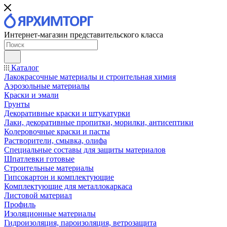
Интернет-магазин представительского класса
Каталог
Лакокрасочные материалы и строительная химия
Аэрозольные материалы
Краски и эмали
Грунты
Декоративные краски и штукатурки
Лаки, декоративные пропитки, морилки, антисептики
Колеровочные краски и пасты
Растворители, смывка, олифа
Специальные составы для защиты материалов
Шпатлевки готовые
Строительные материалы
Гипсокартон и комплектующие
Комплектующие для металлокаркаса
Листовой материал
Профиль
Изоляционные материалы
Гидроизоляция, пароизоляция, ветрозащита