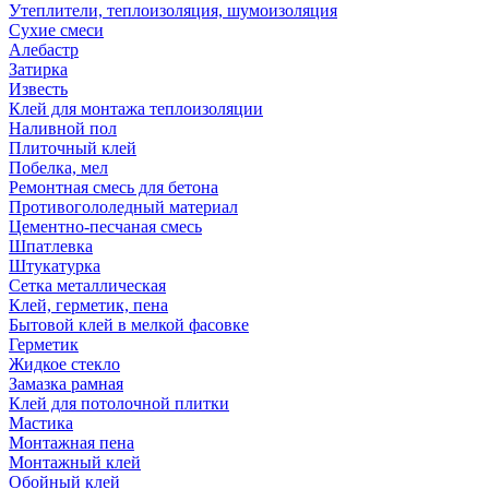
Утеплители, теплоизоляция, шумоизоляция
Сухие смеси
Алебастр
Затирка
Известь
Клей для монтажа теплоизоляции
Наливной пол
Плиточный клей
Побелка, мел
Ремонтная смесь для бетона
Противогололедный материал
Цементно-песчаная смесь
Шпатлевка
Штукатурка
Сетка металлическая
Клей, герметик, пена
Бытовой клей в мелкой фасовке
Герметик
Жидкое стекло
Замазка рамная
Клей для потолочной плитки
Мастика
Монтажная пена
Монтажный клей
Обойный клей