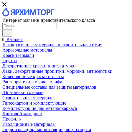
Интернет-магазин представительского класса
Каталог
Лакокрасочные материалы и строительная химия
Аэрозольные материалы
Краски и эмали
Грунты
Декоративные краски и штукатурки
Лаки, декоративные пропитки, морилки, антисептики
Колеровочные краски и пасты
Растворители, смывка, олифа
Специальные составы для защиты материалов
Шпатлевки готовые
Строительные материалы
Гипсокартон и комплектующие
Комплектующие для металлокаркаса
Листовой материал
Профиль
Изоляционные материалы
Гидроизоляция, пароизоляция, ветрозащита