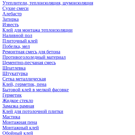
Утеплители, теплоизоляция, шумоизоляция
Сухие смеси
Алебастр
Затирка
Известь
Клей для монтажа теплоизоляции
Наливной пол
Плиточный клей
Побелка, мел
Ремонтная смесь для бетона
Противогололедный материал
Цементно-песчаная смесь
Шпатлевка
Штукатурка
Сетка металлическая
Клей, герметик, пена
Бытовой клей в мелкой фасовке
Герметик
Жидкое стекло
Замазка рамная
Клей для потолочной плитки
Мастика
Монтажная пена
Монтажный клей
Обойный клей