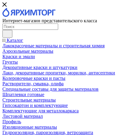
Интернет-магазин представительского класса
Каталог
Лакокрасочные материалы и строительная химия
Аэрозольные материалы
Краски и эмали
Грунты
Декоративные краски и штукатурки
Лаки, декоративные пропитки, морилки, антисептики
Колеровочные краски и пасты
Растворители, смывка, олифа
Специальные составы для защиты материалов
Шпатлевки готовые
Строительные материалы
Гипсокартон и комплектующие
Комплектующие для металлокаркаса
Листовой материал
Профиль
Изоляционные материалы
Гидроизоляция, пароизоляция, ветрозащита