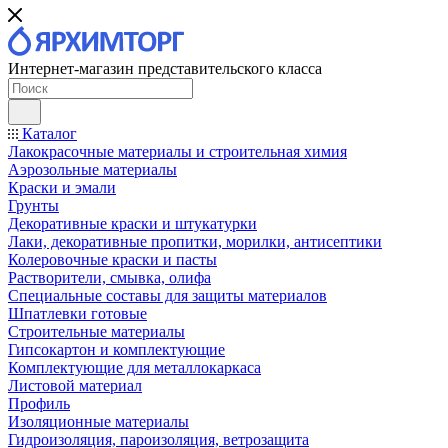
Интернет-магазин представительского класса
Каталог
Лакокрасочные материалы и строительная химия
Аэрозольные материалы
Краски и эмали
Грунты
Декоративные краски и штукатурки
Лаки, декоративные пропитки, морилки, антисептики
Колеровочные краски и пасты
Растворители, смывка, олифа
Специальные составы для защиты материалов
Шпатлевки готовые
Строительные материалы
Гипсокартон и комплектующие
Комплектующие для металлокаркаса
Листовой материал
Профиль
Изоляционные материалы
Гидроизоляция, пароизоляция, ветрозащита