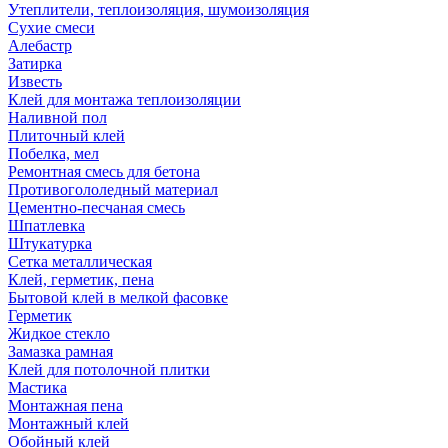
Утеплители, теплоизоляция, шумоизоляция
Сухие смеси
Алебастр
Затирка
Известь
Клей для монтажа теплоизоляции
Наливной пол
Плиточный клей
Побелка, мел
Ремонтная смесь для бетона
Противогололедный материал
Цементно-песчаная смесь
Шпатлевка
Штукатурка
Сетка металлическая
Клей, герметик, пена
Бытовой клей в мелкой фасовке
Герметик
Жидкое стекло
Замазка рамная
Клей для потолочной плитки
Мастика
Монтажная пена
Монтажный клей
Обойный клей