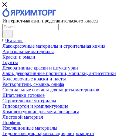
Интернет-магазин представительского класса
Каталог
Лакокрасочные материалы и строительная химия
Аэрозольные материалы
Краски и эмали
Грунты
Декоративные краски и штукатурки
Лаки, декоративные пропитки, морилки, антисептики
Колеровочные краски и пасты
Растворители, смывка, олифа
Специальные составы для защиты материалов
Шпатлевки готовые
Строительные материалы
Гипсокартон и комплектующие
Комплектующие для металлокаркаса
Листовой материал
Профиль
Изоляционные материалы
Гидроизоляция, пароизоляция, ветрозащита