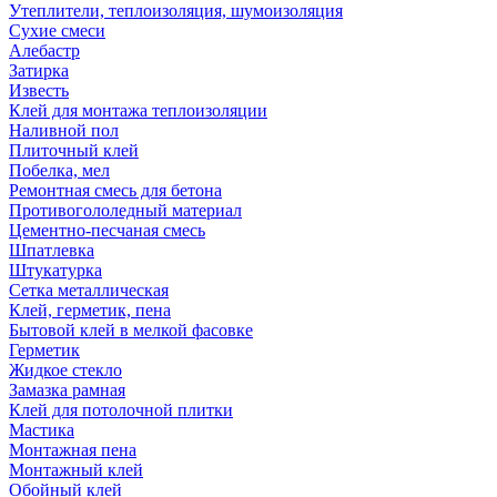
Утеплители, теплоизоляция, шумоизоляция
Сухие смеси
Алебастр
Затирка
Известь
Клей для монтажа теплоизоляции
Наливной пол
Плиточный клей
Побелка, мел
Ремонтная смесь для бетона
Противогололедный материал
Цементно-песчаная смесь
Шпатлевка
Штукатурка
Сетка металлическая
Клей, герметик, пена
Бытовой клей в мелкой фасовке
Герметик
Жидкое стекло
Замазка рамная
Клей для потолочной плитки
Мастика
Монтажная пена
Монтажный клей
Обойный клей