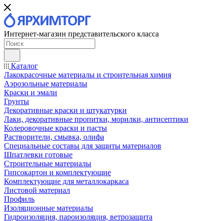
Интернет-магазин представительского класса
Каталог
Лакокрасочные материалы и строительная химия
Аэрозольные материалы
Краски и эмали
Грунты
Декоративные краски и штукатурки
Лаки, декоративные пропитки, морилки, антисептики
Колеровочные краски и пасты
Растворители, смывка, олифа
Специальные составы для защиты материалов
Шпатлевки готовые
Строительные материалы
Гипсокартон и комплектующие
Комплектующие для металлокаркаса
Листовой материал
Профиль
Изоляционные материалы
Гидроизоляция, пароизоляция, ветрозащита