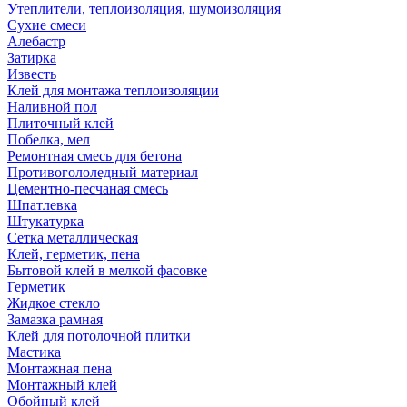
Утеплители, теплоизоляция, шумоизоляция
Сухие смеси
Алебастр
Затирка
Известь
Клей для монтажа теплоизоляции
Наливной пол
Плиточный клей
Побелка, мел
Ремонтная смесь для бетона
Противогололедный материал
Цементно-песчаная смесь
Шпатлевка
Штукатурка
Сетка металлическая
Клей, герметик, пена
Бытовой клей в мелкой фасовке
Герметик
Жидкое стекло
Замазка рамная
Клей для потолочной плитки
Мастика
Монтажная пена
Монтажный клей
Обойный клей