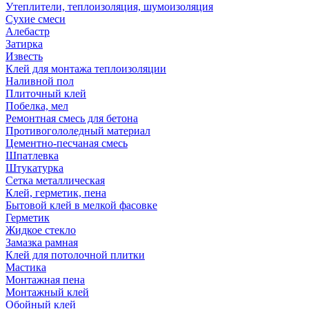
Утеплители, теплоизоляция, шумоизоляция
Сухие смеси
Алебастр
Затирка
Известь
Клей для монтажа теплоизоляции
Наливной пол
Плиточный клей
Побелка, мел
Ремонтная смесь для бетона
Противогололедный материал
Цементно-песчаная смесь
Шпатлевка
Штукатурка
Сетка металлическая
Клей, герметик, пена
Бытовой клей в мелкой фасовке
Герметик
Жидкое стекло
Замазка рамная
Клей для потолочной плитки
Мастика
Монтажная пена
Монтажный клей
Обойный клей