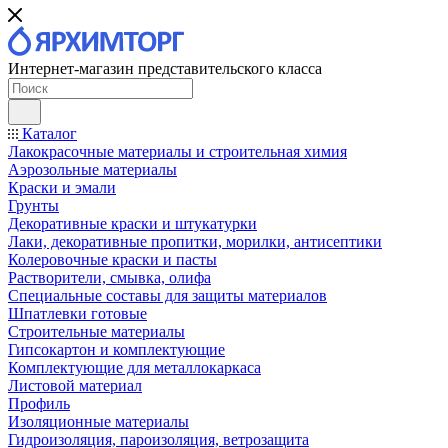
Интернет-магазин представительского класса
Каталог
Лакокрасочные материалы и строительная химия
Аэрозольные материалы
Краски и эмали
Грунты
Декоративные краски и штукатурки
Лаки, декоративные пропитки, морилки, антисептики
Колеровочные краски и пасты
Растворители, смывка, олифа
Специальные составы для защиты материалов
Шпатлевки готовые
Строительные материалы
Гипсокартон и комплектующие
Комплектующие для металлокаркаса
Листовой материал
Профиль
Изоляционные материалы
Гидроизоляция, пароизоляция, ветрозащита