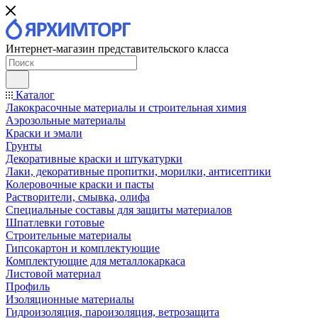
Интернет-магазин представительского класса
Каталог
Лакокрасочные материалы и строительная химия
Аэрозольные материалы
Краски и эмали
Грунты
Декоративные краски и штукатурки
Лаки, декоративные пропитки, морилки, антисептики
Колеровочные краски и пасты
Растворители, смывка, олифа
Специальные составы для защиты материалов
Шпатлевки готовые
Строительные материалы
Гипсокартон и комплектующие
Комплектующие для металлокаркаса
Листовой материал
Профиль
Изоляционные материалы
Гидроизоляция, пароизоляция, ветрозащита