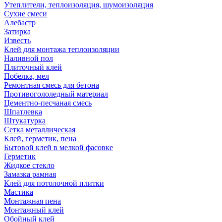
Утеплители, теплоизоляция, шумоизоляция
Сухие смеси
Алебастр
Затирка
Известь
Клей для монтажа теплоизоляции
Наливной пол
Плиточный клей
Побелка, мел
Ремонтная смесь для бетона
Противогололедный материал
Цементно-песчаная смесь
Шпатлевка
Штукатурка
Сетка металлическая
Клей, герметик, пена
Бытовой клей в мелкой фасовке
Герметик
Жидкое стекло
Замазка рамная
Клей для потолочной плитки
Мастика
Монтажная пена
Монтажный клей
Обойный клей