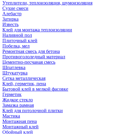
Утеплители, теплоизоляция, шумоизоляция
Сухие смеси
Алебастр
Затирка
Известь
Клей для монтажа теплоизоляции
Наливной пол
Плиточный клей
Побелка, мел
Ремонтная смесь для бетона
Противогололедный материал
Цементно-песчаная смесь
Шпатлевка
Штукатурка
Сетка металлическая
Клей, герметик, пена
Бытовой клей в мелкой фасовке
Герметик
Жидкое стекло
Замазка рамная
Клей для потолочной плитки
Мастика
Монтажная пена
Монтажный клей
Обойный клей