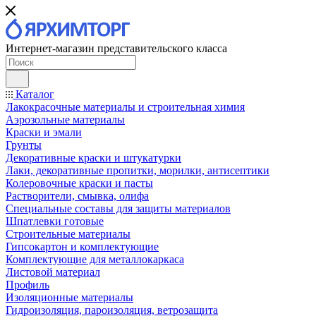
Интернет-магазин представительского класса
Каталог
Лакокрасочные материалы и строительная химия
Аэрозольные материалы
Краски и эмали
Грунты
Декоративные краски и штукатурки
Лаки, декоративные пропитки, морилки, антисептики
Колеровочные краски и пасты
Растворители, смывка, олифа
Специальные составы для защиты материалов
Шпатлевки готовые
Строительные материалы
Гипсокартон и комплектующие
Комплектующие для металлокаркаса
Листовой материал
Профиль
Изоляционные материалы
Гидроизоляция, пароизоляция, ветрозащита