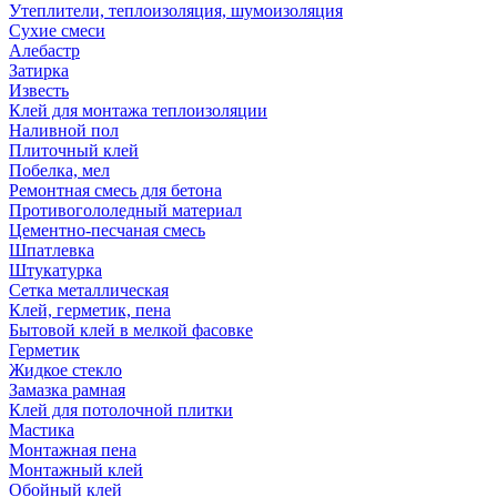
Утеплители, теплоизоляция, шумоизоляция
Сухие смеси
Алебастр
Затирка
Известь
Клей для монтажа теплоизоляции
Наливной пол
Плиточный клей
Побелка, мел
Ремонтная смесь для бетона
Противогололедный материал
Цементно-песчаная смесь
Шпатлевка
Штукатурка
Сетка металлическая
Клей, герметик, пена
Бытовой клей в мелкой фасовке
Герметик
Жидкое стекло
Замазка рамная
Клей для потолочной плитки
Мастика
Монтажная пена
Монтажный клей
Обойный клей