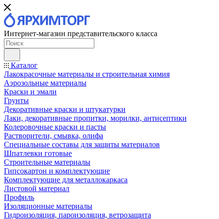
Интернет-магазин представительского класса
Каталог
Лакокрасочные материалы и строительная химия
Аэрозольные материалы
Краски и эмали
Грунты
Декоративные краски и штукатурки
Лаки, декоративные пропитки, морилки, антисептики
Колеровочные краски и пасты
Растворители, смывка, олифа
Специальные составы для защиты материалов
Шпатлевки готовые
Строительные материалы
Гипсокартон и комплектующие
Комплектующие для металлокаркаса
Листовой материал
Профиль
Изоляционные материалы
Гидроизоляция, пароизоляция, ветрозащита