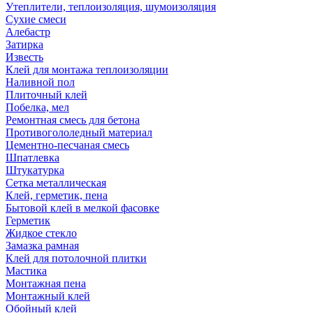
Утеплители, теплоизоляция, шумоизоляция
Сухие смеси
Алебастр
Затирка
Известь
Клей для монтажа теплоизоляции
Наливной пол
Плиточный клей
Побелка, мел
Ремонтная смесь для бетона
Противогололедный материал
Цементно-песчаная смесь
Шпатлевка
Штукатурка
Сетка металлическая
Клей, герметик, пена
Бытовой клей в мелкой фасовке
Герметик
Жидкое стекло
Замазка рамная
Клей для потолочной плитки
Мастика
Монтажная пена
Монтажный клей
Обойный клей