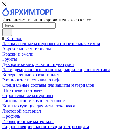
Интернет-магазин представительского класса
Каталог
Лакокрасочные материалы и строительная химия
Аэрозольные материалы
Краски и эмали
Грунты
Декоративные краски и штукатурки
Лаки, декоративные пропитки, морилки, антисептики
Колеровочные краски и пасты
Растворители, смывка, олифа
Специальные составы для защиты материалов
Шпатлевки готовые
Строительные материалы
Гипсокартон и комплектующие
Комплектующие для металлокаркаса
Листовой материал
Профиль
Изоляционные материалы
Гидроизоляция, пароизоляция, ветрозащита