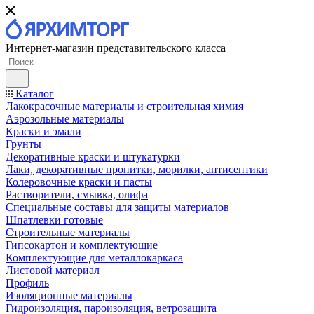
Интернет-магазин представительского класса
Каталог
Лакокрасочные материалы и строительная химия
Аэрозольные материалы
Краски и эмали
Грунты
Декоративные краски и штукатурки
Лаки, декоративные пропитки, морилки, антисептики
Колеровочные краски и пасты
Растворители, смывка, олифа
Специальные составы для защиты материалов
Шпатлевки готовые
Строительные материалы
Гипсокартон и комплектующие
Комплектующие для металлокаркаса
Листовой материал
Профиль
Изоляционные материалы
Гидроизоляция, пароизоляция, ветрозащита