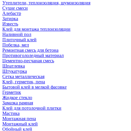
Утеплители, теплоизоляция, шумоизоляция
Сухие смеси
Алебастр
Затирка
Известь
Клей для монтажа теплоизоляции
Наливной пол
Плиточный клей
Побелка, мел
Ремонтная смесь для бетона
Противогололедный материал
Цементно-песчаная смесь
Шпатлевка
Штукатурка
Сетка металлическая
Клей, герметик, пена
Бытовой клей в мелкой фасовке
Герметик
Жидкое стекло
Замазка рамная
Клей для потолочной плитки
Мастика
Монтажная пена
Монтажный клей
Обойный клей