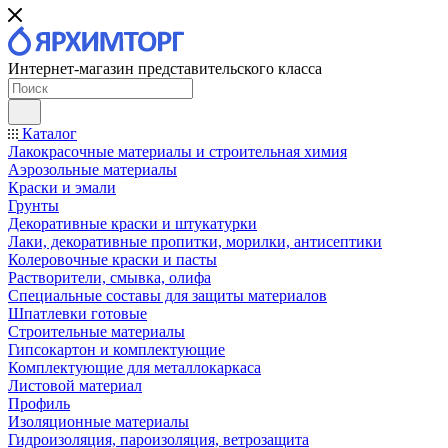
Интернет-магазин представительского класса
Каталог
Лакокрасочные материалы и строительная химия
Аэрозольные материалы
Краски и эмали
Грунты
Декоративные краски и штукатурки
Лаки, декоративные пропитки, морилки, антисептики
Колеровочные краски и пасты
Растворители, смывка, олифа
Специальные составы для защиты материалов
Шпатлевки готовые
Строительные материалы
Гипсокартон и комплектующие
Комплектующие для металлокаркаса
Листовой материал
Профиль
Изоляционные материалы
Гидроизоляция, пароизоляция, ветрозащита