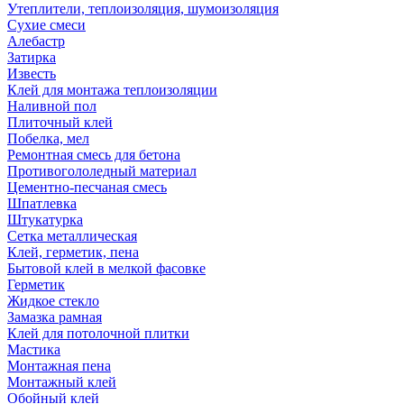
Утеплители, теплоизоляция, шумоизоляция
Сухие смеси
Алебастр
Затирка
Известь
Клей для монтажа теплоизоляции
Наливной пол
Плиточный клей
Побелка, мел
Ремонтная смесь для бетона
Противогололедный материал
Цементно-песчаная смесь
Шпатлевка
Штукатурка
Сетка металлическая
Клей, герметик, пена
Бытовой клей в мелкой фасовке
Герметик
Жидкое стекло
Замазка рамная
Клей для потолочной плитки
Мастика
Монтажная пена
Монтажный клей
Обойный клей