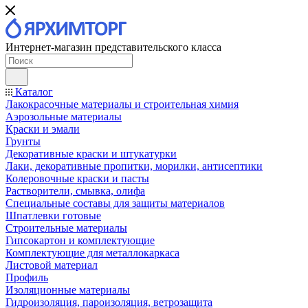
Интернет-магазин представительского класса
Каталог
Лакокрасочные материалы и строительная химия
Аэрозольные материалы
Краски и эмали
Грунты
Декоративные краски и штукатурки
Лаки, декоративные пропитки, морилки, антисептики
Колеровочные краски и пасты
Растворители, смывка, олифа
Специальные составы для защиты материалов
Шпатлевки готовые
Строительные материалы
Гипсокартон и комплектующие
Комплектующие для металлокаркаса
Листовой материал
Профиль
Изоляционные материалы
Гидроизоляция, пароизоляция, ветрозащита