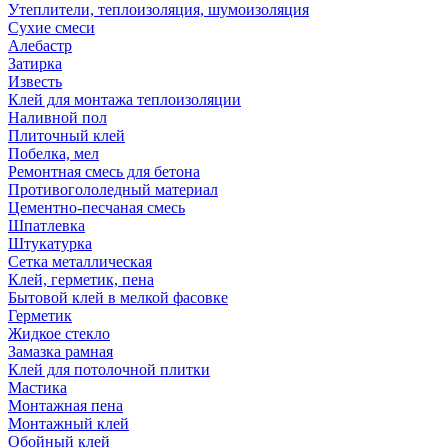
Утеплители, теплоизоляция, шумоизоляция
Сухие смеси
Алебастр
Затирка
Известь
Клей для монтажа теплоизоляции
Наливной пол
Плиточный клей
Побелка, мел
Ремонтная смесь для бетона
Противогололедный материал
Цементно-песчаная смесь
Шпатлевка
Штукатурка
Сетка металлическая
Клей, герметик, пена
Бытовой клей в мелкой фасовке
Герметик
Жидкое стекло
Замазка рамная
Клей для потолочной плитки
Мастика
Монтажная пена
Монтажный клей
Обойный клей