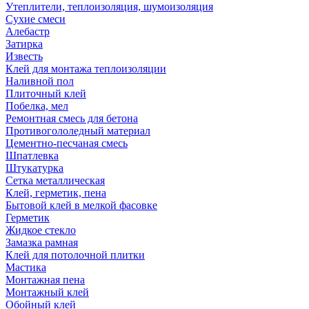
Утеплители, теплоизоляция, шумоизоляция
Сухие смеси
Алебастр
Затирка
Известь
Клей для монтажа теплоизоляции
Наливной пол
Плиточный клей
Побелка, мел
Ремонтная смесь для бетона
Противогололедный материал
Цементно-песчаная смесь
Шпатлевка
Штукатурка
Сетка металлическая
Клей, герметик, пена
Бытовой клей в мелкой фасовке
Герметик
Жидкое стекло
Замазка рамная
Клей для потолочной плитки
Мастика
Монтажная пена
Монтажный клей
Обойный клей