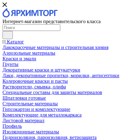
Интернет-магазин представительского класса
Каталог
Лакокрасочные материалы и строительная химия
Аэрозольные материалы
Краски и эмали
Грунты
Декоративные краски и штукатурки
Лаки, декоративные пропитки, морилки, антисептики
Колеровочные краски и пасты
Растворители, смывка, олифа
Специальные составы для защиты материалов
Шпатлевки готовые
Строительные материалы
Гипсокартон и комплектующие
Комплектующие для металлокаркаса
Листовой материал
Профиль
Изоляционные материалы
Гидроизоляция, пароизоляция, ветрозащита