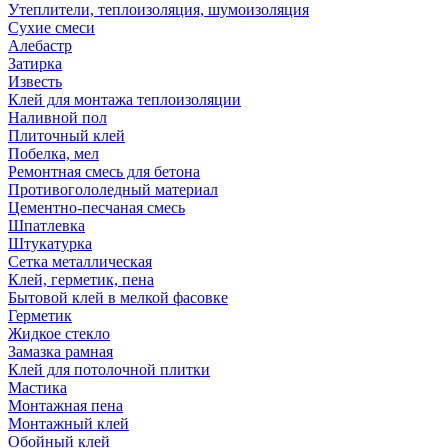
Утеплители, теплоизоляция, шумоизоляция
Сухие смеси
Алебастр
Затирка
Известь
Клей для монтажа теплоизоляции
Наливной пол
Плиточный клей
Побелка, мел
Ремонтная смесь для бетона
Противогололедный материал
Цементно-песчаная смесь
Шпатлевка
Штукатурка
Сетка металлическая
Клей, герметик, пена
Бытовой клей в мелкой фасовке
Герметик
Жидкое стекло
Замазка рамная
Клей для потолочной плитки
Мастика
Монтажная пена
Монтажный клей
Обойный клей