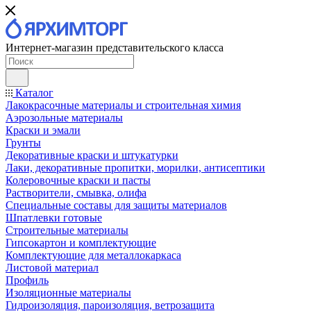
Интернет-магазин представительского класса
Каталог
Лакокрасочные материалы и строительная химия
Аэрозольные материалы
Краски и эмали
Грунты
Декоративные краски и штукатурки
Лаки, декоративные пропитки, морилки, антисептики
Колеровочные краски и пасты
Растворители, смывка, олифа
Специальные составы для защиты материалов
Шпатлевки готовые
Строительные материалы
Гипсокартон и комплектующие
Комплектующие для металлокаркаса
Листовой материал
Профиль
Изоляционные материалы
Гидроизоляция, пароизоляция, ветрозащита