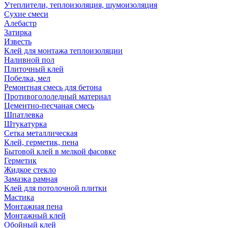
Утеплители, теплоизоляция, шумоизоляция
Сухие смеси
Алебастр
Затирка
Известь
Клей для монтажа теплоизоляции
Наливной пол
Плиточный клей
Побелка, мел
Ремонтная смесь для бетона
Противогололедный материал
Цементно-песчаная смесь
Шпатлевка
Штукатурка
Сетка металлическая
Клей, герметик, пена
Бытовой клей в мелкой фасовке
Герметик
Жидкое стекло
Замазка рамная
Клей для потолочной плитки
Мастика
Монтажная пена
Монтажный клей
Обойный клей