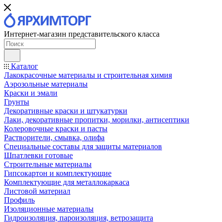
Интернет-магазин представительского класса
Каталог
Лакокрасочные материалы и строительная химия
Аэрозольные материалы
Краски и эмали
Грунты
Декоративные краски и штукатурки
Лаки, декоративные пропитки, морилки, антисептики
Колеровочные краски и пасты
Растворители, смывка, олифа
Специальные составы для защиты материалов
Шпатлевки готовые
Строительные материалы
Гипсокартон и комплектующие
Комплектующие для металлокаркаса
Листовой материал
Профиль
Изоляционные материалы
Гидроизоляция, пароизоляция, ветрозащита