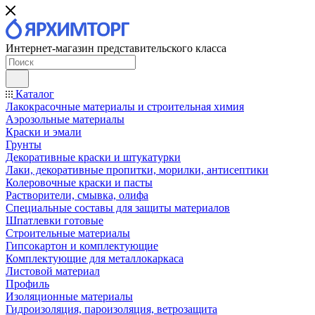
Интернет-магазин представительского класса
Каталог
Лакокрасочные материалы и строительная химия
Аэрозольные материалы
Краски и эмали
Грунты
Декоративные краски и штукатурки
Лаки, декоративные пропитки, морилки, антисептики
Колеровочные краски и пасты
Растворители, смывка, олифа
Специальные составы для защиты материалов
Шпатлевки готовые
Строительные материалы
Гипсокартон и комплектующие
Комплектующие для металлокаркаса
Листовой материал
Профиль
Изоляционные материалы
Гидроизоляция, пароизоляция, ветрозащита