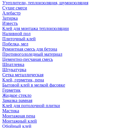
Утеплители, теплоизоляция, шумоизоляция
Сухие смеси
Алебастр
Затирка
Известь
Клей для монтажа теплоизоляции
Наливной пол
Плиточный клей
Побелка, мел
Ремонтная смесь для бетона
Противогололедный материал
Цементно-песчаная смесь
Шпатлевка
Штукатурка
Сетка металлическая
Клей, герметик, пена
Бытовой клей в мелкой фасовке
Герметик
Жидкое стекло
Замазка рамная
Клей для потолочной плитки
Мастика
Монтажная пена
Монтажный клей
Обойный клей