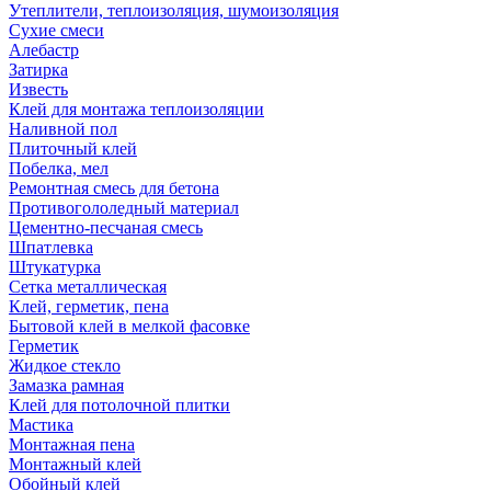
Утеплители, теплоизоляция, шумоизоляция
Сухие смеси
Алебастр
Затирка
Известь
Клей для монтажа теплоизоляции
Наливной пол
Плиточный клей
Побелка, мел
Ремонтная смесь для бетона
Противогололедный материал
Цементно-песчаная смесь
Шпатлевка
Штукатурка
Сетка металлическая
Клей, герметик, пена
Бытовой клей в мелкой фасовке
Герметик
Жидкое стекло
Замазка рамная
Клей для потолочной плитки
Мастика
Монтажная пена
Монтажный клей
Обойный клей