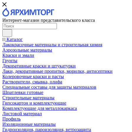
Интернет-магазин представительского класса
Каталог
Лакокрасочные материалы и строительная химия
Аэрозольные материалы
Краски и эмали
Грунты
Декоративные краски и штукатурки
Лаки, декоративные пропитки, морилки, антисептики
Колеровочные краски и пасты
Растворители, смывка, олифа
Специальные составы для защиты материалов
Шпатлевки готовые
Строительные материалы
Гипсокартон и комплектующие
Комплектующие для металлокаркаса
Листовой материал
Профиль
Изоляционные материалы
Гидроизоляция, пароизоляция, ветрозащита