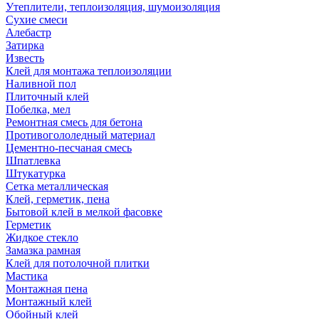
Утеплители, теплоизоляция, шумоизоляция
Сухие смеси
Алебастр
Затирка
Известь
Клей для монтажа теплоизоляции
Наливной пол
Плиточный клей
Побелка, мел
Ремонтная смесь для бетона
Противогололедный материал
Цементно-песчаная смесь
Шпатлевка
Штукатурка
Сетка металлическая
Клей, герметик, пена
Бытовой клей в мелкой фасовке
Герметик
Жидкое стекло
Замазка рамная
Клей для потолочной плитки
Мастика
Монтажная пена
Монтажный клей
Обойный клей