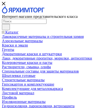
Интернет-магазин представительского класса
Каталог
Лакокрасочные материалы и строительная химия
Аэрозольные материалы
Краски и эмали
Грунты
Декоративные краски и штукатурки
Лаки, декоративные пропитки, морилки, антисептики
Колеровочные краски и пасты
Растворители, смывка, олифа
Специальные составы для защиты материалов
Шпатлевки готовые
Строительные материалы
Гипсокартон и комплектующие
Комплектующие для металлокаркаса
Листовой материал
Профиль
Изоляционные материалы
Гидроизоляция, пароизоляция, ветрозащита