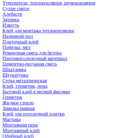
Утеплители, теплоизоляция, шумоизоляция
Сухие смеси
Алебастр
Затирка
Известь
Клей для монтажа теплоизоляции
Наливной пол
Плиточный клей
Побелка, мел
Ремонтная смесь для бетона
Противогололедный материал
Цементно-песчаная смесь
Шпатлевка
Штукатурка
Сетка металлическая
Клей, герметик, пена
Бытовой клей в мелкой фасовке
Герметик
Жидкое стекло
Замазка рамная
Клей для потолочной плитки
Мастика
Монтажная пена
Монтажный клей
Обойный клей