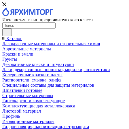
Интернет-магазин представительского класса
Каталог
Лакокрасочные материалы и строительная химия
Аэрозольные материалы
Краски и эмали
Грунты
Декоративные краски и штукатурки
Лаки, декоративные пропитки, морилки, антисептики
Колеровочные краски и пасты
Растворители, смывка, олифа
Специальные составы для защиты материалов
Шпатлевки готовые
Строительные материалы
Гипсокартон и комплектующие
Комплектующие для металлокаркаса
Листовой материал
Профиль
Изоляционные материалы
Гидроизоляция, пароизоляция, ветрозащита