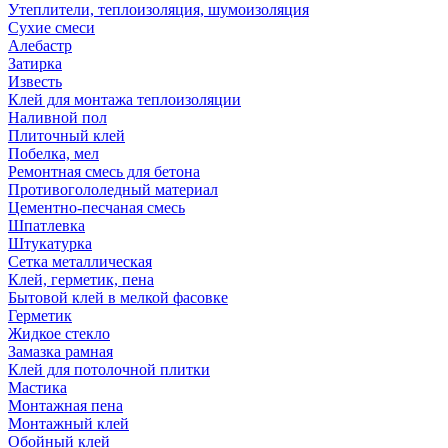
Утеплители, теплоизоляция, шумоизоляция
Сухие смеси
Алебастр
Затирка
Известь
Клей для монтажа теплоизоляции
Наливной пол
Плиточный клей
Побелка, мел
Ремонтная смесь для бетона
Противогололедный материал
Цементно-песчаная смесь
Шпатлевка
Штукатурка
Сетка металлическая
Клей, герметик, пена
Бытовой клей в мелкой фасовке
Герметик
Жидкое стекло
Замазка рамная
Клей для потолочной плитки
Мастика
Монтажная пена
Монтажный клей
Обойный клей