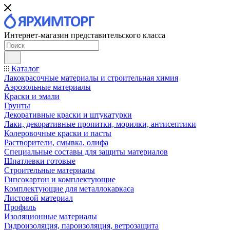
Интернет-магазин представительского класса
Каталог
Лакокрасочные материалы и строительная химия
Аэрозольные материалы
Краски и эмали
Грунты
Декоративные краски и штукатурки
Лаки, декоративные пропитки, морилки, антисептики
Колеровочные краски и пасты
Растворители, смывка, олифа
Специальные составы для защиты материалов
Шпатлевки готовые
Строительные материалы
Гипсокартон и комплектующие
Комплектующие для металлокаркаса
Листовой материал
Профиль
Изоляционные материалы
Гидроизоляция, пароизоляция, ветрозащита