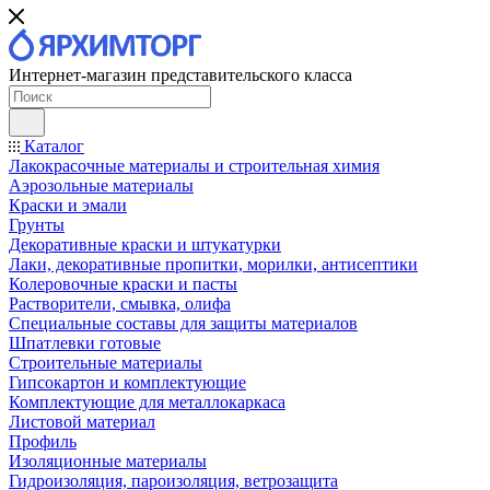
Интернет-магазин представительского класса
Каталог
Лакокрасочные материалы и строительная химия
Аэрозольные материалы
Краски и эмали
Грунты
Декоративные краски и штукатурки
Лаки, декоративные пропитки, морилки, антисептики
Колеровочные краски и пасты
Растворители, смывка, олифа
Специальные составы для защиты материалов
Шпатлевки готовые
Строительные материалы
Гипсокартон и комплектующие
Комплектующие для металлокаркаса
Листовой материал
Профиль
Изоляционные материалы
Гидроизоляция, пароизоляция, ветрозащита