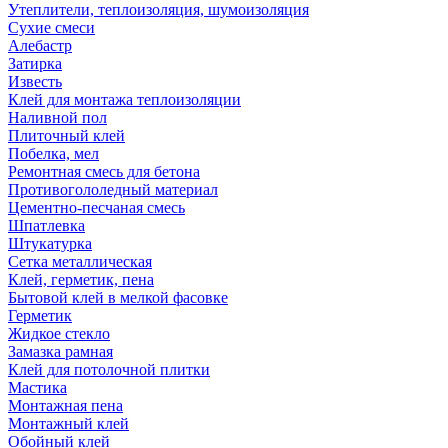
Утеплители, теплоизоляция, шумоизоляция
Сухие смеси
Алебастр
Затирка
Известь
Клей для монтажа теплоизоляции
Наливной пол
Плиточный клей
Побелка, мел
Ремонтная смесь для бетона
Противогололедный материал
Цементно-песчаная смесь
Шпатлевка
Штукатурка
Сетка металлическая
Клей, герметик, пена
Бытовой клей в мелкой фасовке
Герметик
Жидкое стекло
Замазка рамная
Клей для потолочной плитки
Мастика
Монтажная пена
Монтажный клей
Обойный клей