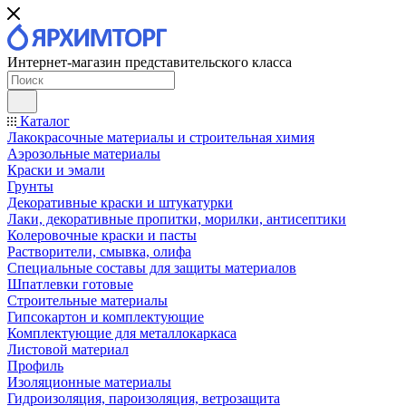
Интернет-магазин представительского класса
Каталог
Лакокрасочные материалы и строительная химия
Аэрозольные материалы
Краски и эмали
Грунты
Декоративные краски и штукатурки
Лаки, декоративные пропитки, морилки, антисептики
Колеровочные краски и пасты
Растворители, смывка, олифа
Специальные составы для защиты материалов
Шпатлевки готовые
Строительные материалы
Гипсокартон и комплектующие
Комплектующие для металлокаркаса
Листовой материал
Профиль
Изоляционные материалы
Гидроизоляция, пароизоляция, ветрозащита