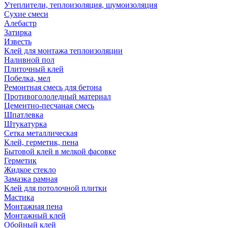
Утеплители, теплоизоляция, шумоизоляция
Сухие смеси
Алебастр
Затирка
Известь
Клей для монтажа теплоизоляции
Наливной пол
Плиточный клей
Побелка, мел
Ремонтная смесь для бетона
Противогололедный материал
Цементно-песчаная смесь
Шпатлевка
Штукатурка
Сетка металлическая
Клей, герметик, пена
Бытовой клей в мелкой фасовке
Герметик
Жидкое стекло
Замазка рамная
Клей для потолочной плитки
Мастика
Монтажная пена
Монтажный клей
Обойный клей