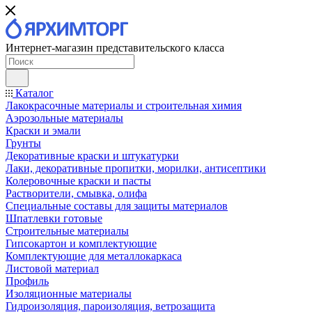
Интернет-магазин представительского класса
Каталог
Лакокрасочные материалы и строительная химия
Аэрозольные материалы
Краски и эмали
Грунты
Декоративные краски и штукатурки
Лаки, декоративные пропитки, морилки, антисептики
Колеровочные краски и пасты
Растворители, смывка, олифа
Специальные составы для защиты материалов
Шпатлевки готовые
Строительные материалы
Гипсокартон и комплектующие
Комплектующие для металлокаркаса
Листовой материал
Профиль
Изоляционные материалы
Гидроизоляция, пароизоляция, ветрозащита