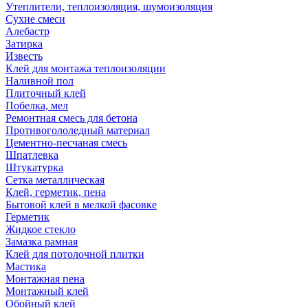
Утеплители, теплоизоляция, шумоизоляция
Сухие смеси
Алебастр
Затирка
Известь
Клей для монтажа теплоизоляции
Наливной пол
Плиточный клей
Побелка, мел
Ремонтная смесь для бетона
Противогололедный материал
Цементно-песчаная смесь
Шпатлевка
Штукатурка
Сетка металлическая
Клей, герметик, пена
Бытовой клей в мелкой фасовке
Герметик
Жидкое стекло
Замазка рамная
Клей для потолочной плитки
Мастика
Монтажная пена
Монтажный клей
Обойный клей