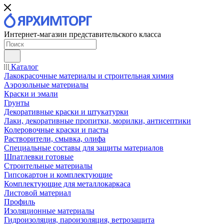
Интернет-магазин представительского класса
Каталог
Лакокрасочные материалы и строительная химия
Аэрозольные материалы
Краски и эмали
Грунты
Декоративные краски и штукатурки
Лаки, декоративные пропитки, морилки, антисептики
Колеровочные краски и пасты
Растворители, смывка, олифа
Специальные составы для защиты материалов
Шпатлевки готовые
Строительные материалы
Гипсокартон и комплектующие
Комплектующие для металлокаркаса
Листовой материал
Профиль
Изоляционные материалы
Гидроизоляция, пароизоляция, ветрозащита