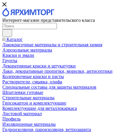
Интернет-магазин представительского класса
Каталог
Лакокрасочные материалы и строительная химия
Аэрозольные материалы
Краски и эмали
Грунты
Декоративные краски и штукатурки
Лаки, декоративные пропитки, морилки, антисептики
Колеровочные краски и пасты
Растворители, смывка, олифа
Специальные составы для защиты материалов
Шпатлевки готовые
Строительные материалы
Гипсокартон и комплектующие
Комплектующие для металлокаркаса
Листовой материал
Профиль
Изоляционные материалы
Гидроизоляция, пароизоляция, ветрозащита