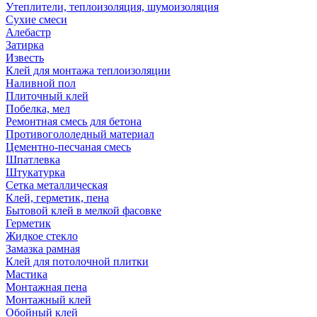
Утеплители, теплоизоляция, шумоизоляция
Сухие смеси
Алебастр
Затирка
Известь
Клей для монтажа теплоизоляции
Наливной пол
Плиточный клей
Побелка, мел
Ремонтная смесь для бетона
Противогололедный материал
Цементно-песчаная смесь
Шпатлевка
Штукатурка
Сетка металлическая
Клей, герметик, пена
Бытовой клей в мелкой фасовке
Герметик
Жидкое стекло
Замазка рамная
Клей для потолочной плитки
Мастика
Монтажная пена
Монтажный клей
Обойный клей