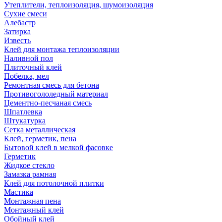
Утеплители, теплоизоляция, шумоизоляция
Сухие смеси
Алебастр
Затирка
Известь
Клей для монтажа теплоизоляции
Наливной пол
Плиточный клей
Побелка, мел
Ремонтная смесь для бетона
Противогололедный материал
Цементно-песчаная смесь
Шпатлевка
Штукатурка
Сетка металлическая
Клей, герметик, пена
Бытовой клей в мелкой фасовке
Герметик
Жидкое стекло
Замазка рамная
Клей для потолочной плитки
Мастика
Монтажная пена
Монтажный клей
Обойный клей