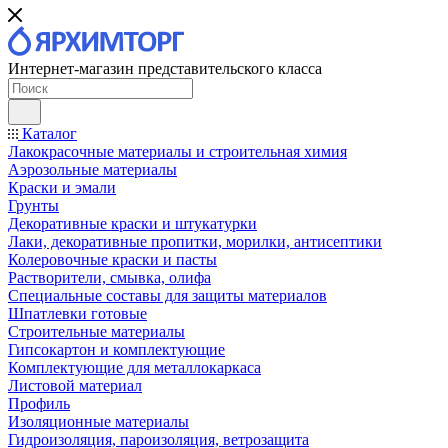
Интернет-магазин представительского класса
Каталог
Лакокрасочные материалы и строительная химия
Аэрозольные материалы
Краски и эмали
Грунты
Декоративные краски и штукатурки
Лаки, декоративные пропитки, морилки, антисептики
Колеровочные краски и пасты
Растворители, смывка, олифа
Специальные составы для защиты материалов
Шпатлевки готовые
Строительные материалы
Гипсокартон и комплектующие
Комплектующие для металлокаркаса
Листовой материал
Профиль
Изоляционные материалы
Гидроизоляция, пароизоляция, ветрозащита