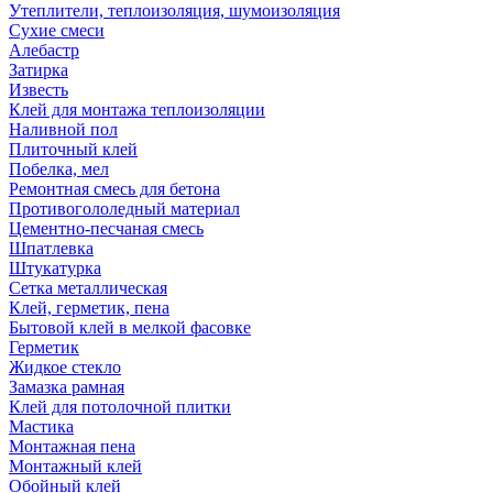
Утеплители, теплоизоляция, шумоизоляция
Сухие смеси
Алебастр
Затирка
Известь
Клей для монтажа теплоизоляции
Наливной пол
Плиточный клей
Побелка, мел
Ремонтная смесь для бетона
Противогололедный материал
Цементно-песчаная смесь
Шпатлевка
Штукатурка
Сетка металлическая
Клей, герметик, пена
Бытовой клей в мелкой фасовке
Герметик
Жидкое стекло
Замазка рамная
Клей для потолочной плитки
Мастика
Монтажная пена
Монтажный клей
Обойный клей