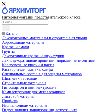
Интернет-магазин представительского класса
Каталог
Лакокрасочные материалы и строительная химия
Аэрозольные материалы
Краски и эмали
Грунты
Декоративные краски и штукатурки
Лаки, декоративные пропитки, морилки, антисептики
Колеровочные краски и пасты
Растворители, смывка, олифа
Специальные составы для защиты материалов
Шпатлевки готовые
Строительные материалы
Гипсокартон и комплектующие
Комплектующие для металлокаркаса
Листовой материал
Профиль
Изоляционные материалы
Гидроизоляция, пароизоляция, ветрозащита