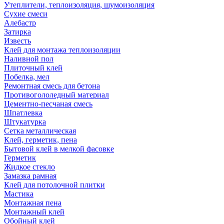
Утеплители, теплоизоляция, шумоизоляция
Сухие смеси
Алебастр
Затирка
Известь
Клей для монтажа теплоизоляции
Наливной пол
Плиточный клей
Побелка, мел
Ремонтная смесь для бетона
Противогололедный материал
Цементно-песчаная смесь
Шпатлевка
Штукатурка
Сетка металлическая
Клей, герметик, пена
Бытовой клей в мелкой фасовке
Герметик
Жидкое стекло
Замазка рамная
Клей для потолочной плитки
Мастика
Монтажная пена
Монтажный клей
Обойный клей