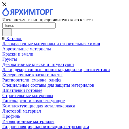
Интернет-магазин представительского класса
Каталог
Лакокрасочные материалы и строительная химия
Аэрозольные материалы
Краски и эмали
Грунты
Декоративные краски и штукатурки
Лаки, декоративные пропитки, морилки, антисептики
Колеровочные краски и пасты
Растворители, смывка, олифа
Специальные составы для защиты материалов
Шпатлевки готовые
Строительные материалы
Гипсокартон и комплектующие
Комплектующие для металлокаркаса
Листовой материал
Профиль
Изоляционные материалы
Гидроизоляция, пароизоляция, ветрозащита